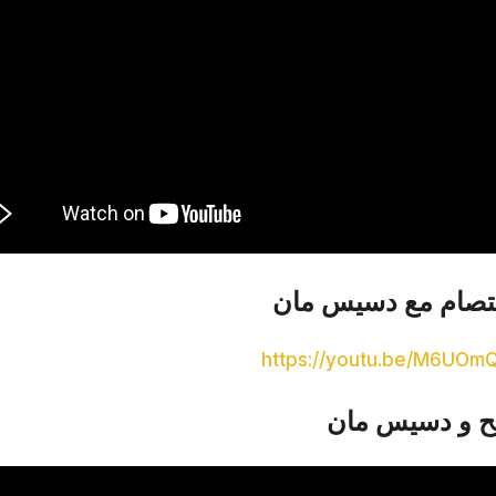
اعتصام مع دسيس مان
https://youtu.be/M6UO
 و دسيس مان