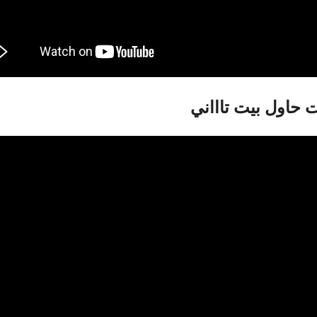
 حاول بيت تاااني