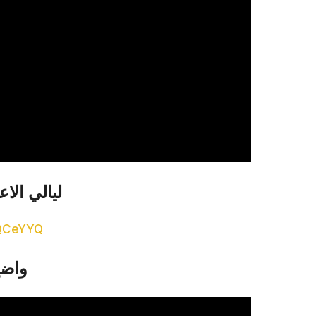
ليالي ال
mQCeYYQ
واضح