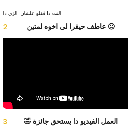
a
m
r
النت دا قفلو علشان الزي دا
s
a
عاطف حيقرا لى اخوه لمتين 😐
2
g
o
🤣 العمل الفيديو دا يستحق جائزة
3