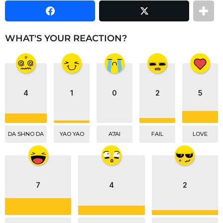
g
i
n
WHAT'S YOUR REACTION?
a
t
i
o
n
4
1
0
2
5
DA SHNO DA
YAO YAO
A7AI
FAIL
LOVE
7
4
2