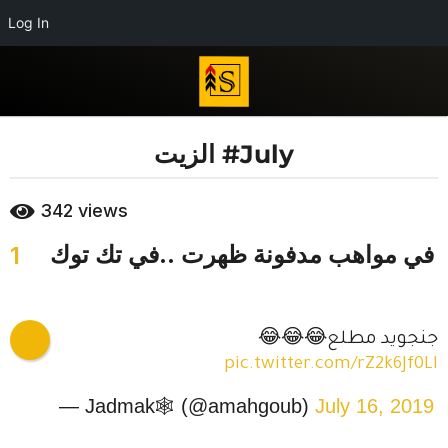
Log In
الزيت #July
7
y
b
e
342
views
y
a
E
في مواهب مدفونة ظهرت ..في تك توك
1
r
d
i
s
t
a
o
g
r
جنجويد مطلع😂😂😂
i
o
pic.twitter.com/rZ2k6Jf0Ll
a
7
l
y
— Jadmak🕸 (@amahgoub)
July 16, 2019
T
e
e
a