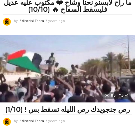
ما راح لابسنو نحنا وشاح ❤️ مكتوب عليه عديل
فليسقط السفاح 🔥 (10/10)
by
Editorial Team
7 years ago
7
y
e
a
r
s
a
g
o
95
-1
رص جنجويدك رص الليله تسقط بس ! (1/10)
by
Editorial Team
7 years ago
7
y
e