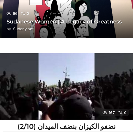
66
0
Sudanese Women | A Legacy of Greatness
by
Sudany.net
167
0
نضفو الكيزان بنضف الميدان (2/10)