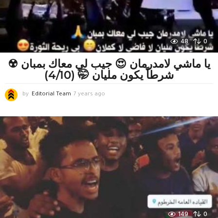
48
0
يا ماشي لامدرمان 😍 جيب لي معاك بمبان ☢️
شرطاً يكون مليان 🤭 (4/10)
by
Editorial Team
7 years ago
7
y
e
a
r
s
a
g
o
149
0