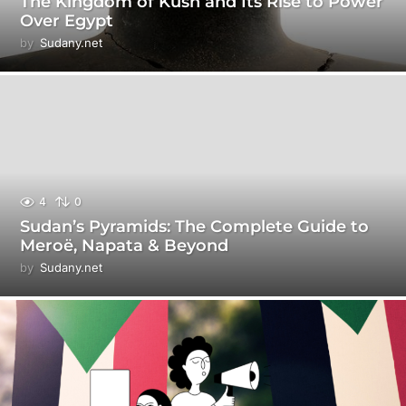
The Kingdom of Kush and Its Rise to Power
Over Egypt
by
Sudany.net
4
0
Sudan’s Pyramids: The Complete Guide to
Meroë, Napata & Beyond
by
Sudany.net