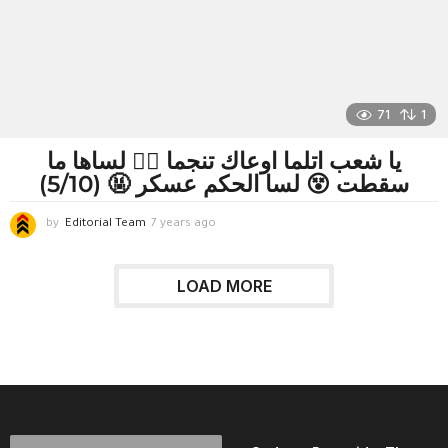
g
o
71
1
يا شعب اتلما اوعاك تنجما 🖐🏾 لساها ما
سقطت 😵 لسا الحكم عسكر 🤬 (5/10)
by
Editorial Team
7 years ago
7
y
e
a
LOAD MORE
r
s
a
g
o