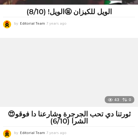
الويل للكيزان 🤬الويل! (8/10)
by
Editorial Team
7 years ago
7
y
e
a
r
s
a
g
o
43
0
😍ثورتنا دي تحب الجرجرة وشارعنا دا فوقو
الشرا (6/10)
by
Editorial Team
7 years ago
7